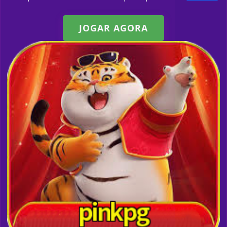
JOGAR AGORA