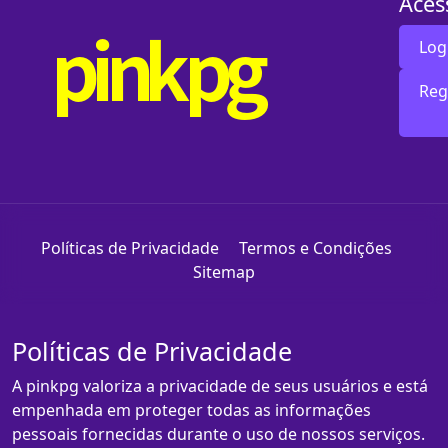
Aces
Log
Reg
Políticas de Privacidade
Termos e Condições
Sitemap
Políticas de Privacidade
A pinkpg valoriza a privacidade de seus usuários e está
empenhada em proteger todas as informações
pessoais fornecidas durante o uso de nossos serviços.