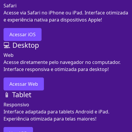
Safari
Acesse via Safari no iPhone ou iPad. Interface otimizada
e experiência nativa para dispositivos Apple!
Acessar iOS
💻 Desktop
Web
Acesse diretamente pelo navegador no computador.
Interface responsiva e otimizada para desktop!
Acessar Web
📱 Tablet
Responsivo
Interface adaptada para tablets Android e iPad.
Experiência otimizada para telas maiores!