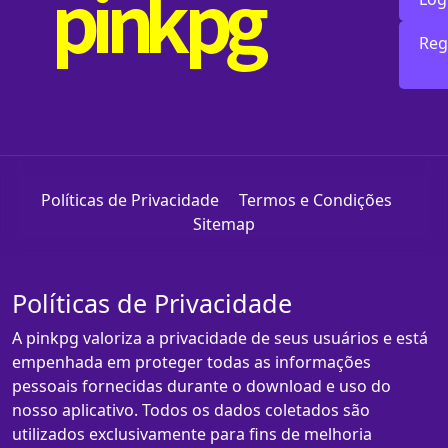
Reg
Políticas de Privacidade
Termos e Condições
Sitemap
Políticas de Privacidade
A pinkpg valoriza a privacidade de seus usuários e está
empenhada em proteger todas as informações
pessoais fornecidas durante o download e uso do
nosso aplicativo. Todos os dados coletados são
utilizados exclusivamente para fins de melhoria