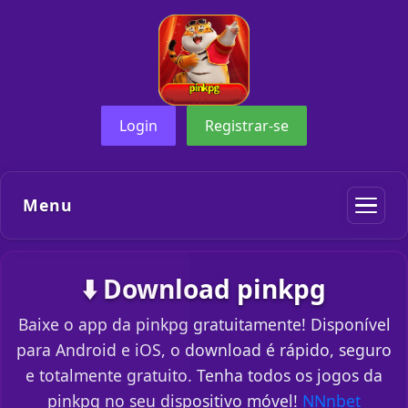
Login
Registrar-se
Menu
⬇️ Download pinkpg
Baixe o app da pinkpg gratuitamente! Disponível
para Android e iOS, o download é rápido, seguro
e totalmente gratuito. Tenha todos os jogos da
pinkpg no seu dispositivo móvel!
NNnbet