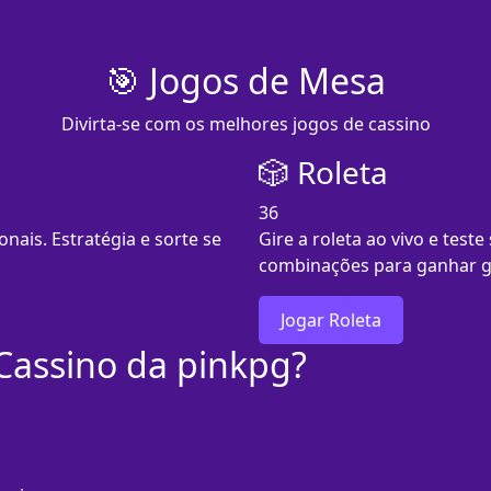
🎯 Jogos de Mesa
Divirta-se com os melhores jogos de cassino
🎲 Roleta
36
onais. Estratégia e sorte se
Gire a roleta ao vivo e tes
combinações para ganhar g
Jogar Roleta
 Cassino da pinkpg?