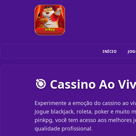
INÍCIO
JOG
🎯 Cassino Ao Vi
Experimente a emoção do cassino ao viv
Jogue blackjack, roleta, poker e muito 
pinkpg, você tem acesso aos melhores 
qualidade profissional.