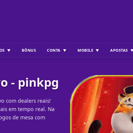
OS
BÔNUS
CONTA
MOBILE
APOSTAS
vo - pinkpg
o com dealers reais!
mais em tempo real. Na
jogos de mesa com