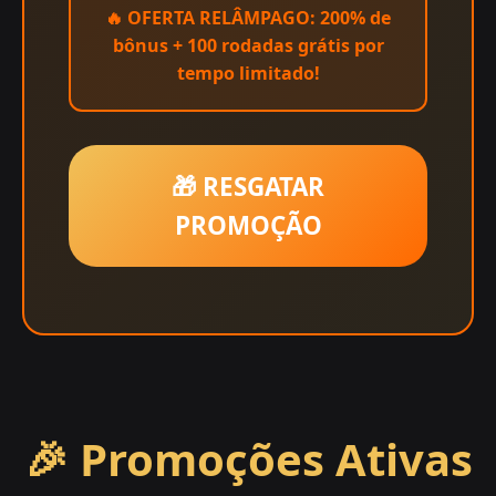
🔥
OFERTA RELÂMPAGO:
200% de
bônus + 100 rodadas grátis por
tempo limitado!
🎁 RESGATAR
PROMOÇÃO
🎉 Promoções Ativas