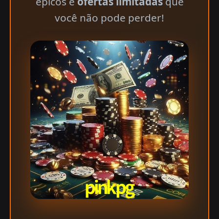
épicos e
ofertas limitadas
que
você não pode perder!