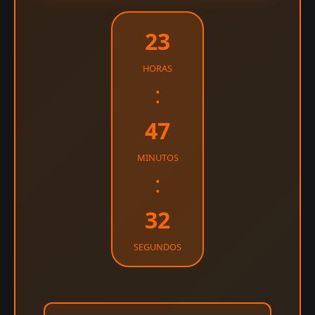
23
HORAS
:
47
MINUTOS
:
32
SEGUNDOS