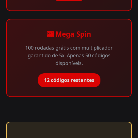
🎰 Mega Spin
100 rodadas grátis com multiplicador
garantido de 5x! Apenas 50 códigos
disponíveis.
12 códigos restantes