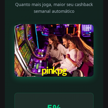
Quanto mais joga, maior seu cashback
semanal automático
5%