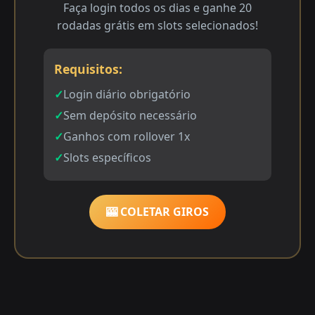
Faça login todos os dias e ganhe 20
rodadas grátis em slots selecionados!
Requisitos:
Login diário obrigatório
Sem depósito necessário
Ganhos com rollover 1x
Slots específicos
🎰 COLETAR GIROS