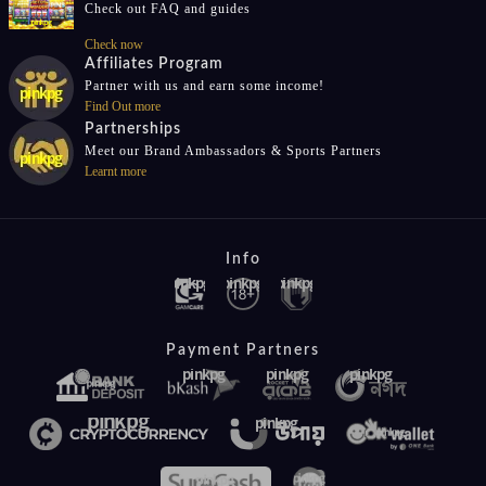
Check out FAQ and guides
Check now
Affiliates Program
Partner with us and earn some income!
Find Out more
Partnerships
Meet our Brand Ambassadors & Sports Partners
Learnt more
Info
Payment Partners