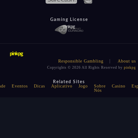
Gaming License
Responsible Gambling
About us
Copyrights © 2026 All Rights Reserved by
pinkpg
Related Sites
ade
Eventos
Dicas
Aplicativo
Jogo
Sobre
Casino
Esp
Nós